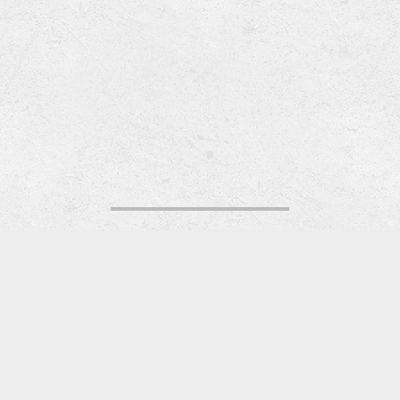
dje.renard@hotmail.fr
@dje_renard
Plan du site
Mentions légales